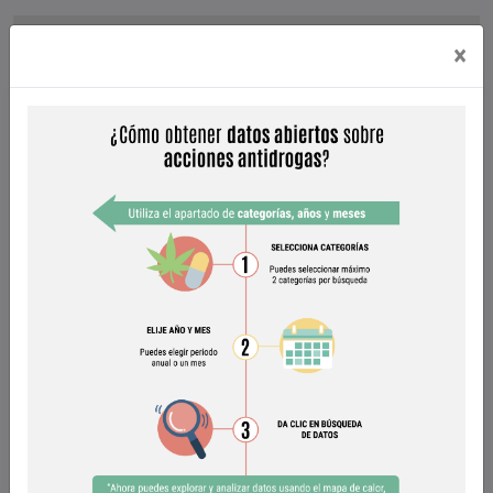
DE
DATOS
Selección de categorías y años
×
Categorías
Años y meses
Seleccione máximo 2 categorías
Destrucción de cultivos de:
Amapola
Marihuana
(Unidad de medida: hectáreas)
Aseguramiento de:
Cocaína
ETA*
Fentanilo
Goma de opio
Heroína
Marihuana